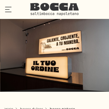
INICIO
SALTIMBOCCA
MENÚS
NOTICIAS
CONTACTO
Haz tu pedido
Llámanos: 622 404 139
inicio
bocca dulces
bocca pistacio