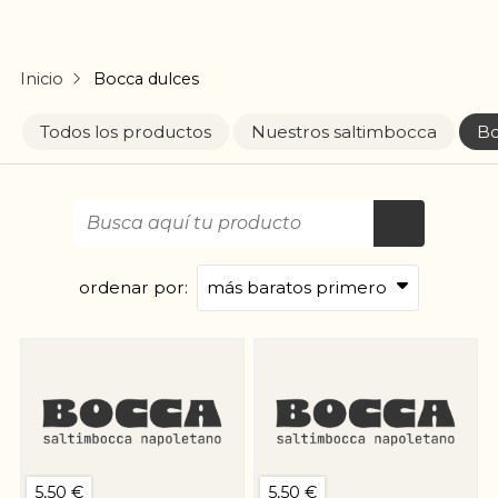
Inicio
Bocca dulces
Todos los productos
Nuestros saltimbocca
Bo
ordenar por:
5,50 €
5,50 €