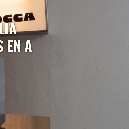
LIA
 EN A