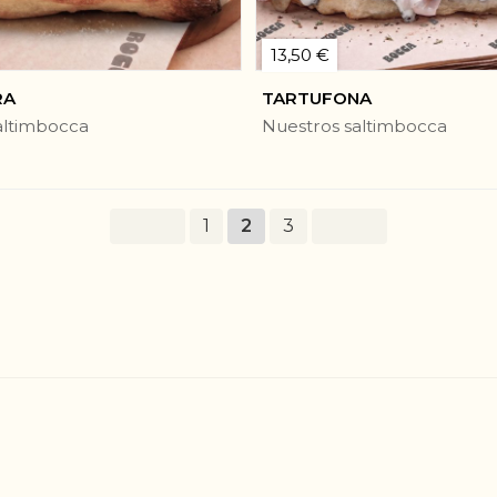
13,50 €
RA
TARTUFONA
altimbocca
Nuestros saltimbocca
1
2
3