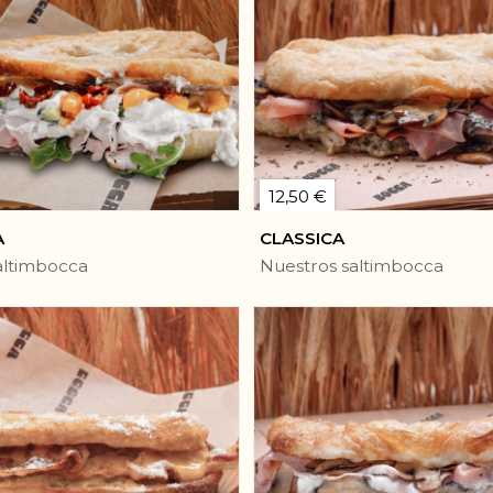
12,50 €
A
CLASSICA
altimbocca
Nuestros saltimbocca