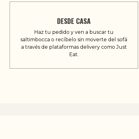
DESDE CASA
Haz tu pedido y ven a buscar tu
saltimbocca o recíbelo sin moverte del sofá
a través de plataformas delivery como Just
Eat.
BOCCA, ESP
Ofrecemos comida típica italiana en A Coruña con 